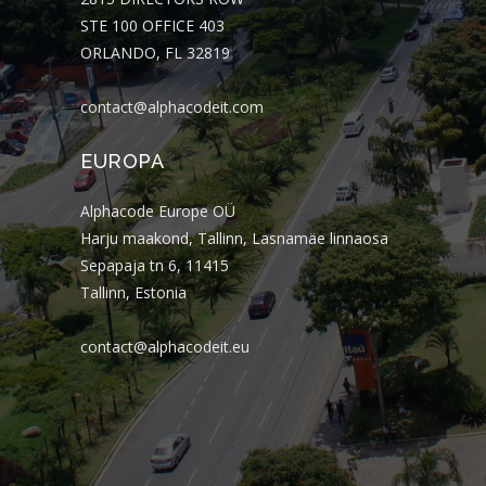
STE 100 OFFICE 403
ORLANDO, FL 32819
contact@alphacodeit.com
EUROPA
Alphacode Europe OÜ
Harju maakond, Tallinn, Lasnamäe linnaosa
Sepapaja tn 6, 11415
Tallinn, Estonia
contact@alphacodeit.eu