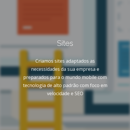
Sites
Criamos sites adaptados as
necessidades da sua empresa e
preparados para o mundo mobile com
tecnologia de alto padrão com foco em
velocidade e SEO