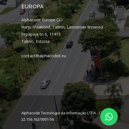
EUROPA
Alphacode Europe OÜ
Harju maakond, Tallinn, Lasnamäe linnaosa
Sepapaja tn 6, 11415
Tallinn, Estonia
contact@alphacodeit.eu
Alphacode Tecnologia da Informação LTDA - CNPJ:
22.156.162/0001-56