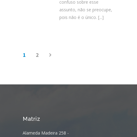
confuso sobre esse
assunto, não se preocupe,
pois não é o único.
[...]
1
2
Matriz
Alameda Madeira 258 -