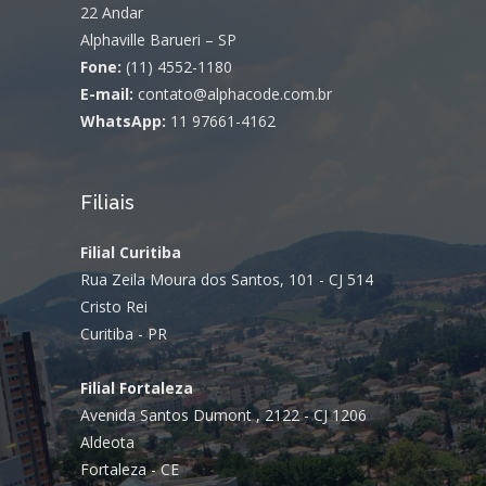
22 Andar
Alphaville Barueri – SP
Fone:
(11) 4552-1180
E-mail:
contato@alphacode.com.br
WhatsApp:
11 97661-4162
Filiais
Filial Curitiba
Rua Zeila Moura dos Santos, 101 - CJ 514
Cristo Rei
Curitiba - PR
Filial Fortaleza
Avenida Santos Dumont , 2122 - CJ 1206
Aldeota
Fortaleza - CE