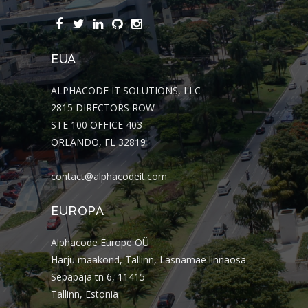
EUA
ALPHACODE IT SOLUTIONS, LLC
2815 DIRECTORS ROW
STE 100 OFFICE 403
ORLANDO, FL 32819
contact@alphacodeit.com
EUROPA
Alphacode Europe OÜ
Harju maakond, Tallinn, Lasnamäe linnaosa
Sepapaja tn 6, 11415
Tallinn, Estonia