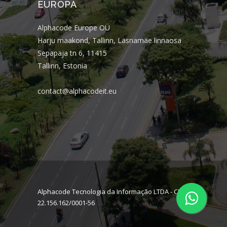
EUROPA
Alphacode Europe OÜ
Harju maakond, Tallinn, Lasnamäe linnaosa
Sepapaja tn 6, 11415
Tallinn, Estonia
contact@alphacodeit.eu
Alphacode Tecnologia da Informação LTDA - CNPJ:
22.156.162/0001-56