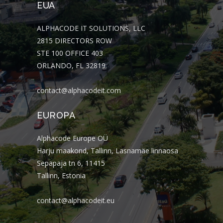
EUA
ALPHACODE IT SOLUTIONS, LLC
2815 DIRECTORS ROW
STE 100 OFFICE 403
ORLANDO, FL 32819
contact@alphacodeit.com
EUROPA
Alphacode Europe OÜ
Harju maakond, Tallinn, Lasnamäe linnaosa
Sepapaja tn 6, 11415
Tallinn, Estonia
contact@alphacodeit.eu