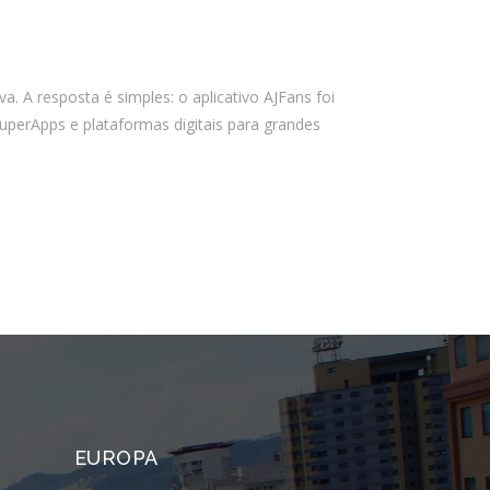
PSTI: Por que essa escolha define a
estabilidade da sua operação
financeira
 A resposta é simples: o aplicativo AJFans foi
uperApps e plataformas digitais para grandes
Comentários
Arquivos
agosto 2026
julho 2026
abril 2026
março 2026
fevereiro 2026
janeiro 2026
EUROPA
novembro 2025