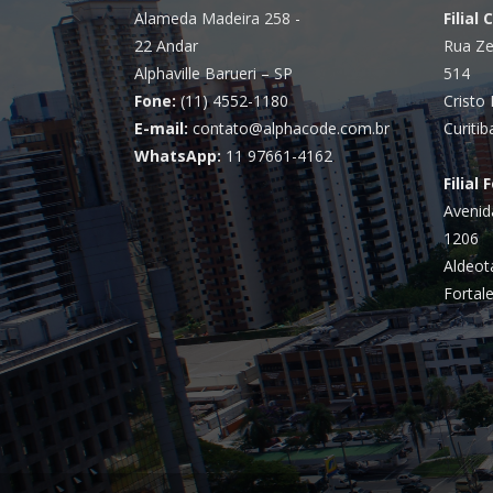
Alameda Madeira 258 -
Filial 
22 Andar
Rua Ze
Alphaville Barueri – SP
514
Fone:
(11) 4552-1180
Cristo 
E-mail:
contato@alphacode.com.br
Curitib
WhatsApp:
11 97661-4162
Filial 
Avenid
1206
Aldeot
Fortale