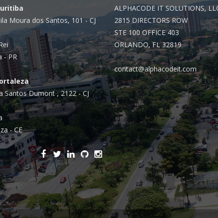
Curitiba
ALPHACODE IT SOLUTIONS, LL
ila Moura dos Santos, 101 - CJ
2815 DIRECTORS ROW
STE 100 OFFICE 403
Rei
ORLANDO, FL 32819
a - PR
contact@alphacodeit.com
Fortaleza
a Santos Dumont , 2122 - CJ
a
za - CE