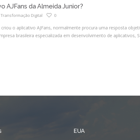
Integrações
vo AJFans da Almeida Junior?
Sistemas de gestão
,
Transformação Digital
0
E-commerce
iou o aplicativo AJFans, normalmente procura uma resposta objetiva.
Vtex E-commerce
mpresa brasileira especializada em desenvolvimento de aplicativos, S
Sites e PWAs
Alexa Skills
Growth Hacking
IOT
Squad as a Service
Desenvolvimento Sob
Medida
Outsourcing
s
EUA