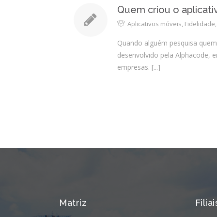
Quem criou o aplicati
Aplicativos móveis
,
Fidelidade
Quando alguém pesquisa quem cr
desenvolvido pela Alphacode, e
empresas.
[...]
Matriz
Filiai