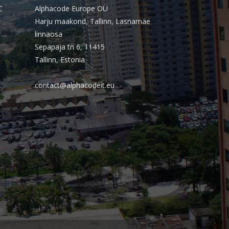
outubro 2025
C
Alphacode Europe OÜ
Harju maakond, Tallinn, Lasnamäe
setembro 2025
linnaosa
agosto 2025
Sepapaja tn 6, 11415
julho 2025
Tallinn, Estonia
junho 2025
contact@alphacodeit.eu
maio 2025
abril 2025
março 2025
fevereiro 2025
janeiro 2025
dezembro 2024
novembro 2024
outubro 2024
setembro 2024