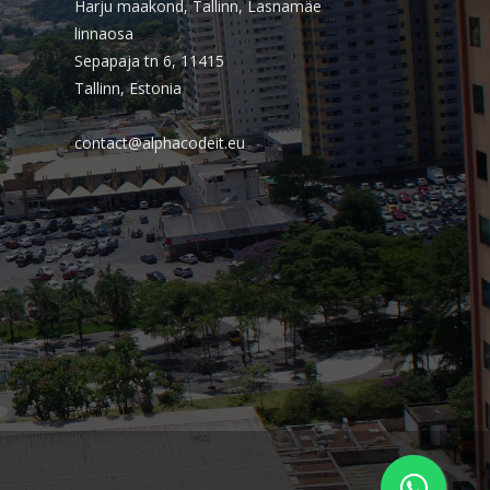
Harju maakond, Tallinn, Lasnamäe
junho 2017
linnaosa
maio 2017
Sepapaja tn 6, 11415
Tallinn, Estonia
abril 2017
março 2017
contact@alphacodeit.eu
fevereiro 2017
janeiro 2017
agosto 2016
julho 2016
junho 2016
fevereiro 2016
janeiro 2016
novembro 2015
Categorias