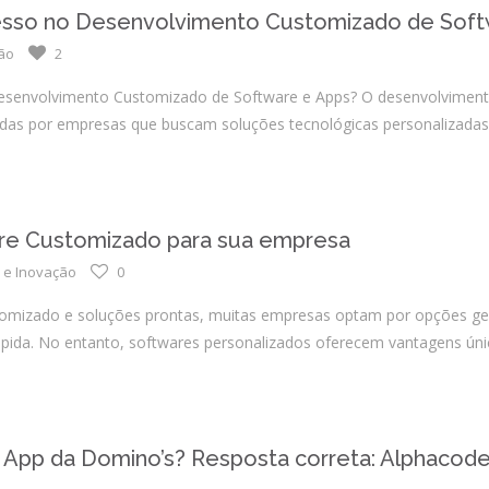
Integrações
esso no Desenvolvimento Customizado de Soft
Sistemas de gestão
ção
2
E-commerce
senvolvimento Customizado de Software e Apps? O desenvolvimento
Vtex E-commerce
tadas por empresas que buscam soluções tecnológicas personalizadas,
Sites e PWAs
Alexa Skills
re Customizado para sua empresa
Growth Hacking
 e Inovação
0
IOT
omizado e soluções prontas, muitas empresas optam por opções genér
Squad as a Service
ida. No entanto, softwares personalizados oferecem vantagens úni
Desenvolvimento Sob
Medida
Outsourcing
App da Domino’s? Resposta correta: Alphacod