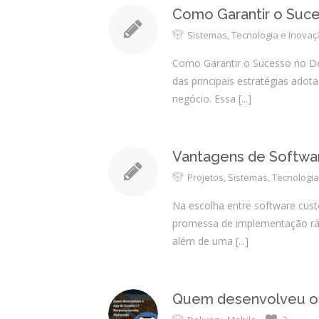
Como Garantir o Suc
Sistemas
,
Tecnologia e Inova
Como Garantir o Sucesso no De
das principais estratégias ado
negócio. Essa
[...]
Vantagens de Softwa
Projetos
,
Sistemas
,
Tecnologia
Na escolha entre software cust
promessa de implementação ráp
além de uma
[...]
Quem desenvolveu o 