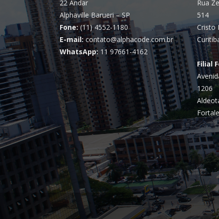
22 Andar
Rua Ze
Alphaville Barueri – SP
514
Fone:
(11) 4552-1180
Cristo 
E-mail:
contato@alphacode.com.br
Curitib
WhatsApp:
11 97661-4162
Filial 
Avenid
1206
Aldeot
Fortale