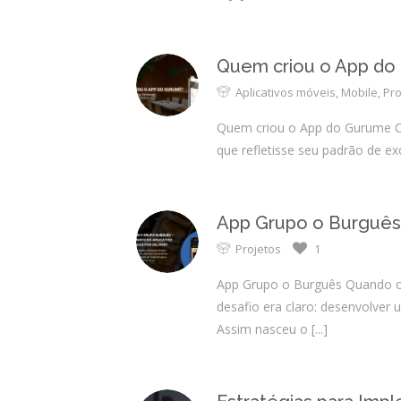
Quem criou o App do
Aplicativos móveis
,
Mobile
,
Pro
Quem criou o App do Gurume O 
que refletisse seu padrão de ex
App Grupo o Burguês
Projetos
1
App Grupo o Burguês Quando o
desafio era claro: desenvolver 
Assim nasceu o
[...]