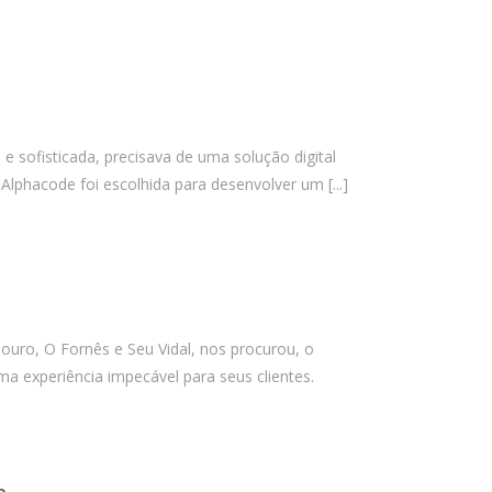
agosto 2024
julho 2024
junho 2024
abril 2024
novembro 2023
sofisticada, precisava de uma solução digital
outubro 2023
 a Alphacode foi escolhida para desenvolver um
[...]
agosto 2023
junho 2023
maio 2023
março 2023
janeiro 2023
ro, O Fornês e Seu Vidal, nos procurou, o
novembro 2022
ma experiência impecável para seus clientes.
outubro 2022
setembro 2022
agosto 2021