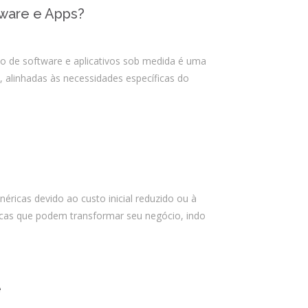
PSTI: Por que essa escolha define a
ware e Apps?
estabilidade da sua operação
financeira
 de software e aplicativos sob medida é uma
 alinhadas às necessidades específicas do
Comentários
Arquivos
agosto 2026
julho 2026
icas devido ao custo inicial reduzido ou à
abril 2026
cas que podem transformar seu negócio, indo
março 2026
fevereiro 2026
janeiro 2026
e
novembro 2025