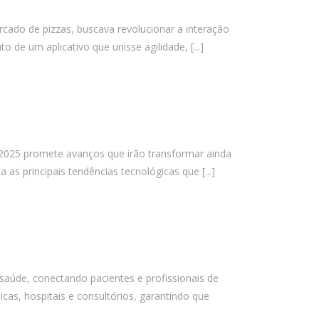
outubro 2025
cado de pizzas, buscava revolucionar a interação
setembro 2025
to de um aplicativo que unisse agilidade,
[...]
agosto 2025
julho 2025
junho 2025
maio 2025
abril 2025
2025 promete avanços que irão transformar ainda
março 2025
 as principais tendências tecnológicas que
[...]
fevereiro 2025
janeiro 2025
dezembro 2024
novembro 2024
outubro 2024
saúde, conectando pacientes e profissionais de
cas, hospitais e consultórios, garantindo que
setembro 2024