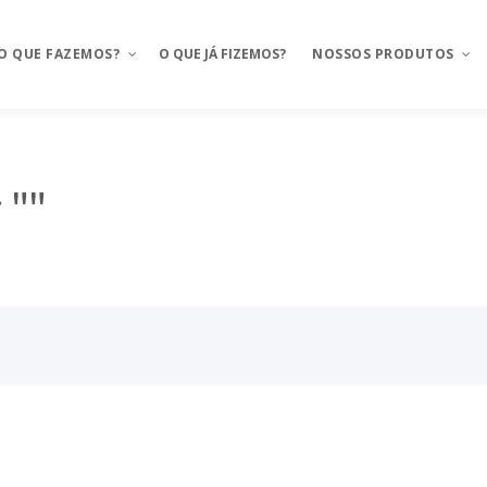
O QUE FAZEMOS?
O QUE JÁ FIZEMOS?
NOSSOS PRODUTOS
Aplicativos móveis
Mosaico
 ""
BAAS – Bank As A Service
Mosaico Banking
Integrações
Mosaico Food
Ux Design e Pré-projeto
Anyfood – Integrador de
delivery
Serviços de Cloud
Mosaico Saúde
Chatbot e WhatsApp
Mosaico Logistica
CRM Food
Sustentação de projetos
FMS e Delivery Próprio