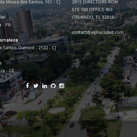
ila Moura dos Santos, 101 - CJ
2815 DIRECTORS ROW
STE 100 OFFICE 403
Rei
ORLANDO, FL 32819
a - PR
contact@alphacodeit.com
Fortaleza
a Santos Dumont , 2122 - CJ
a
za - CE