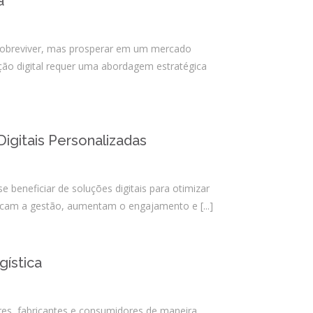
a
junho 2021
abril 2021
 sobreviver, mas prosperar em um mercado
março 2021
ção digital requer uma abordagem estratégica
março 2020
janeiro 2020
agosto 2019
igitais Personalizadas
julho 2019
maio 2019
abril 2019
e beneficiar de soluções digitais para otimizar
ificam a gestão, aumentam o engajamento e
[...]
março 2019
fevereiro 2019
janeiro 2019
gística
dezembro 2018
outubro 2018
res, fabricantes e consumidores de maneira