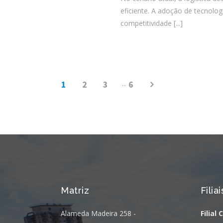
eficiente. A adoção de tecnolog
competitividade
[...]
1
2
3
...
6
Matriz
Filiai
Alameda Madeira 258 -
Filial 