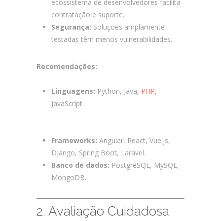
ecossistema de desenvolvedores facilita
contratação e suporte.
Segurança:
Soluções amplamente
testadas têm menos vulnerabilidades.
Recomendações:
Linguagens:
Python, Java,
PHP
,
JavaScript.
Como Garantir o Sucesso no
Desenvolvimento Customizado de
Software e Apps?
Frameworks:
Angular, React, Vue.js,
Django, Spring Boot, Laravel.
Banco de dados:
PostgreSQL, MySQL,
MongoDB.
2. Avaliação Cuidadosa