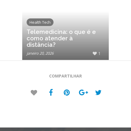
Health Tech
Telemedicina: o que é e
como atender à
distância?
janeiro 20, 2026
1
COMPARTILHAR