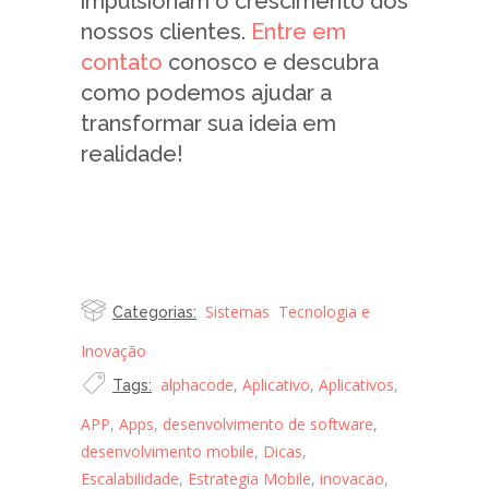
impulsionam o crescimento dos
nossos clientes.
Entre em
contato
conosco e descubra
como podemos ajudar a
transformar sua ideia em
realidade!
ComGarantir o Sucesso no
Desenvolvimento Customizado de
Software e Apps?
Sistemas
Tecnologia e
Categorias:
Inovação
alphacode
,
Aplicativo
,
Aplicativos
,
Tags:
APP
,
Apps
,
desenvolvimento de software
,
desenvolvimento mobile
,
Dicas
,
Escalabilidade
,
Estrategia Mobile
,
inovacao
,