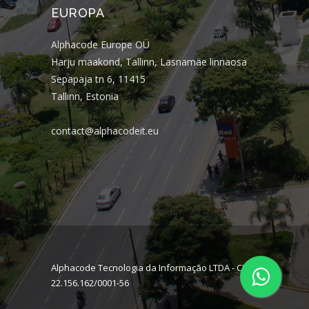
EUROPA
Alphacode Europe OÜ
Harju maakond, Tallinn, Lasnamäe linnaosa
Sepapaja tn 6, 11415
Tallinn, Estonia
contact@alphacodeit.eu
Alphacode Tecnologia da Informação LTDA - CNPJ:
22.156.162/0001-56