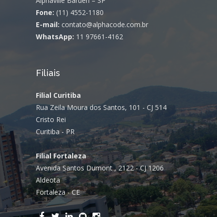
Alphaville Barueri – SP
Fone:
(11) 4552-1180
E-mail:
contato@alphacode.com.br
WhatsApp:
11 97661-4162
Filiais
Filial Curitiba
Rua Zeila Moura dos Santos, 101 - CJ 514
Cristo Rei
Curitiba - PR
Filial Fortaleza
Avenida Santos Dumont , 2122 - CJ 1206
Aldeota
Fortaleza - CE