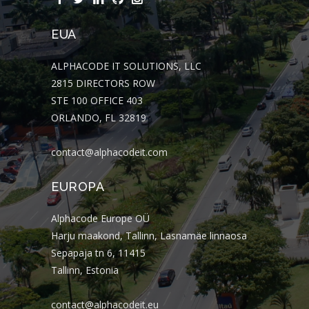
EUA
ALPHACODE IT SOLUTIONS, LLC
2815 DIRECTORS ROW
STE 100 OFFICE 403
ORLANDO, FL 32819
contact@alphacodeit.com
EUROPA
Alphacode Europe OÜ
Harju maakond, Tallinn, Lasnamäe linnaosa
Sepapaja tn 6, 11415
Tallinn, Estonia
contact@alphacodeit.eu