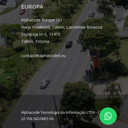
EUROPA
Alphacode Europe OÜ
Harju maakond, Tallinn, Lasnamäe linnaosa
Sepapaja tn 6, 11415
Tallinn, Estonia
contact@alphacodeit.eu
Alphacode Tecnologia da Informação LTDA - CNPJ:
22.156.162/0001-56