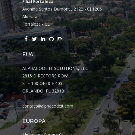
Filial Fortaleza
Avenida Santos Dumont , 2122 - CJ 1206
Aldeota
Fortaleza - CE
EUA
ALPHACODE IT SOLUTIONS, LLC
2815 DIRECTORS ROW
STE 100 OFFICE 403
ORLANDO, FL 32819
contact@alphacodeit.com
EUROPA
Alphacode Europe OÜ