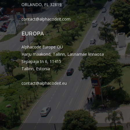
ORLANDO, FL 32819
contact@alphacodeit.com
EUROPA
Alphacode Europe OÜ
Harju maakond, Tallinn, Lasnamäe linnaosa
Sepapaja tn 6, 11415
Tallinn, Estonia
contact@alphacodeit.eu