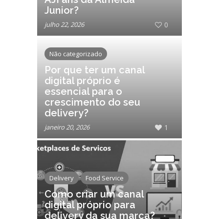
Junior?
julho 22, 2026
0
Não categorizado
Por que ter um canal
digital próprio é
essencial para o
crescimento do seu
delivery?
janeiro 20, 2026
1
Delivery
Food Service
Como criar um canal
digital próprio para
delivery da sua marca?