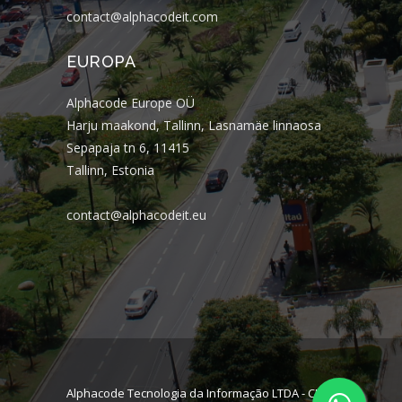
contact@alphacodeit.com
EUROPA
Alphacode Europe OÜ
Harju maakond, Tallinn, Lasnamäe linnaosa
Sepapaja tn 6, 11415
Tallinn, Estonia
contact@alphacodeit.eu
Alphacode Tecnologia da Informação LTDA - CNPJ: