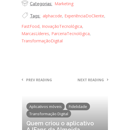
Marketing
Categorias:
alphacode
,
ExperiênciaDoCliente
,
Tags:
FastFood
,
InovaçãoTecnológica
,
MarcasLíderes
,
ParceriaTecnológica
,
TransformaçãoDigital
PREV READING
NEXT READING
Aplicativos móveis
Fidelidade
Transformação Digital
Quem criou o aplicativo
AJFans da Almeida