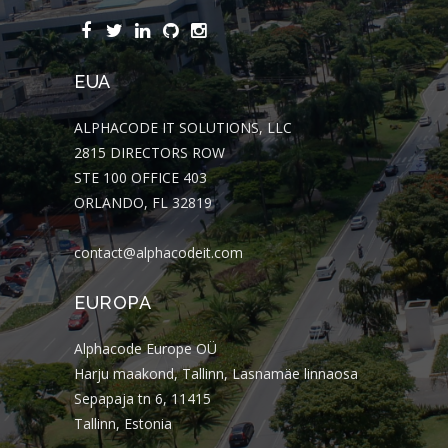
EUA
ALPHACODE IT SOLUTIONS, LLC
2815 DIRECTORS ROW
STE 100 OFFICE 403
ORLANDO, FL 32819
contact@alphacodeit.com
EUROPA
Alphacode Europe OÜ
Harju maakond, Tallinn, Lasnamäe linnaosa
Sepapaja tn 6, 11415
Tallinn, Estonia