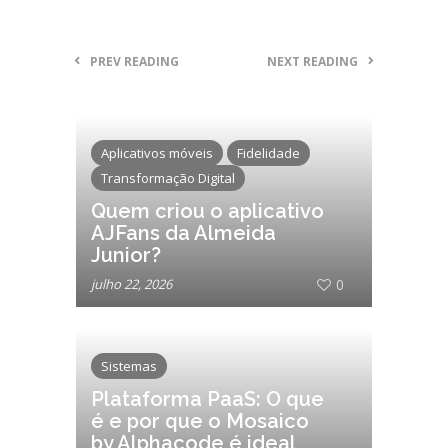
PREV READING
NEXT READING
Aplicativos móveis
Fidelidade
Transformação Digital
Quem criou o aplicativo
AJFans da Almeida
Junior?
julho 22, 2026
0
Sistemas
Plataforma PaaS: O que
é e por que o Mosaico
by Alphacode é ideal