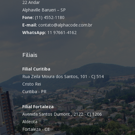
22 Andar
Alphaville Barueri – SP
Fone:
(11) 4552-1180
E-mail:
contato@alphacode.com.br
WhatsApp:
11 97661-4162
Filiais
Filial Curitiba
Rua Zeila Moura dos Santos, 101 - CJ 514
Cristo Rei
Curitiba - PR
Filial Fortaleza
Avenida Santos Dumont , 2122 - CJ 1206
Aldeota
Fortaleza - CE