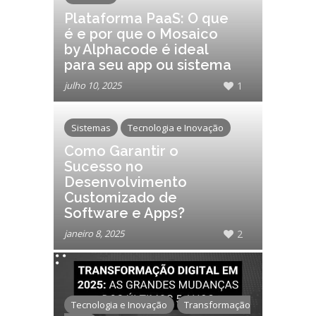
Plataforma PaaS: O que
é e por que o Mosaico
by Alphacode é ideal
para seu app ou sistema
julho 10, 2025
1
Sistemas
Tecnologia e Inovação
Como Garantir o
Sucesso no
Desenvolvimento
Customizado de
Software e Apps?
janeiro 8, 2025
2
Tecnologia e Inovação
Transformação