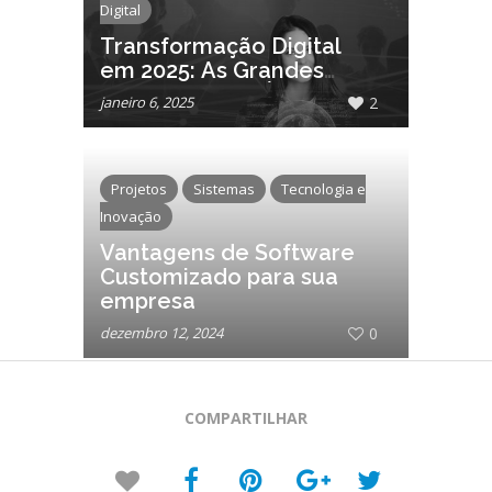
Digital
Transformação Digital
em 2025: As Grandes
Mudanças dos Últimos 5
janeiro 6, 2025
2
Anos
Projetos
Sistemas
Tecnologia e
Inovação
Vantagens de Software
Customizado para sua
empresa
dezembro 12, 2024
0
COMPARTILHAR