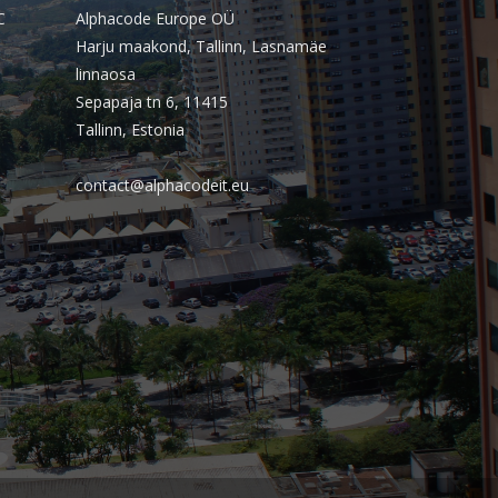
outubro 2025
C
Alphacode Europe OÜ
Harju maakond, Tallinn, Lasnamäe
setembro 2025
linnaosa
agosto 2025
Sepapaja tn 6, 11415
julho 2025
Tallinn, Estonia
junho 2025
contact@alphacodeit.eu
maio 2025
abril 2025
março 2025
fevereiro 2025
janeiro 2025
dezembro 2024
novembro 2024
outubro 2024
setembro 2024