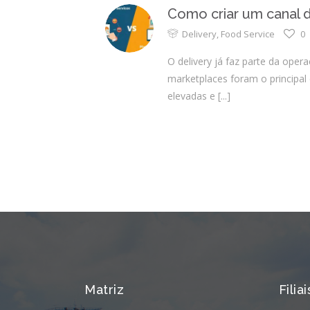
Como criar um canal d
Delivery
,
Food Service
0
O delivery já faz parte da oper
marketplaces foram o principa
elevadas e
[...]
Matriz
Filiai