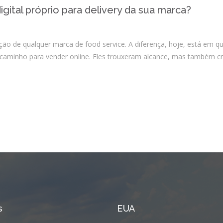
Integrações
igital próprio para delivery da sua marca?
Sistemas de gestão
E-commerce
ação de qualquer marca de food service. A diferença, hoje, está em 
Vtex E-commerce
l caminho para vender online. Eles trouxeram alcance, mas também 
Sites e PWAs
Alexa Skills
Growth Hacking
IOT
Squad as a Service
Desenvolvimento Sob
Medida
Outsourcing
s
EUA