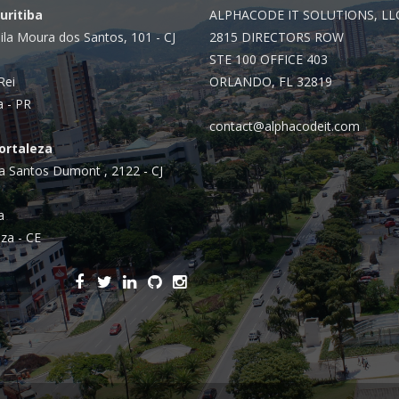
Curitiba
ALPHACODE IT SOLUTIONS, LL
ila Moura dos Santos, 101 - CJ
2815 DIRECTORS ROW
STE 100 OFFICE 403
Rei
ORLANDO, FL 32819
a - PR
contact@alphacodeit.com
Fortaleza
a Santos Dumont , 2122 - CJ
a
za - CE