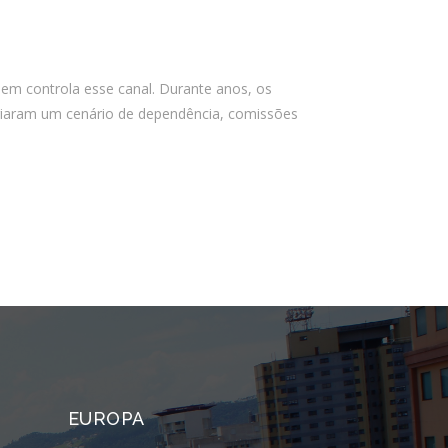
Almeida Junior?
O que é conta escrow e como ela
reduz riscos em operações digitais?
quem controla esse canal. Durante anos, os
criaram um cenário de dependência, comissões
Comentários
Arquivos
agosto 2026
julho 2026
abril 2026
março 2026
fevereiro 2026
janeiro 2026
EUROPA
novembro 2025