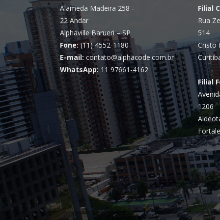
Alameda Madeira 258 -
Filial 
22 Andar
Rua Ze
Alphaville Barueri – SP
514
Fone:
(11) 4552-1180
Cristo 
E-mail:
contato@alphacode.com.br
Curitib
WhatsApp:
11 97661-4162
Filial 
Avenid
1206
Aldeot
Fortale