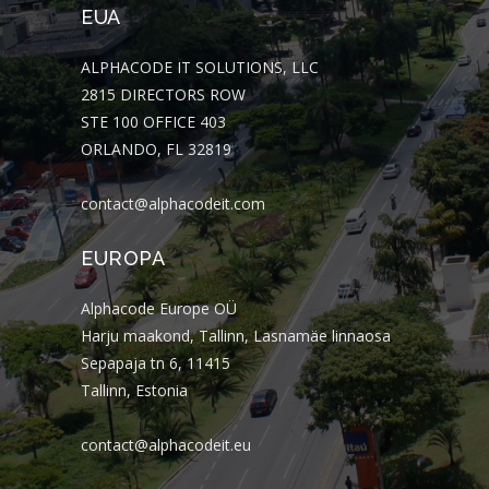
EUA
ALPHACODE IT SOLUTIONS, LLC
2815 DIRECTORS ROW
STE 100 OFFICE 403
ORLANDO, FL 32819
contact@alphacodeit.com
EUROPA
Alphacode Europe OÜ
Harju maakond, Tallinn, Lasnamäe linnaosa
Sepapaja tn 6, 11415
Tallinn, Estonia
contact@alphacodeit.eu