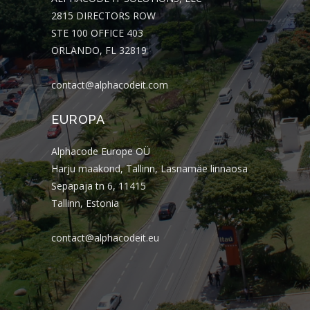
2815 DIRECTORS ROW
STE 100 OFFICE 403
ORLANDO, FL 32819
contact@alphacodeit.com
EUROPA
Alphacode Europe OÜ
Harju maakond, Tallinn, Lasnamäe linnaosa
Sepapaja tn 6, 11415
Tallinn, Estonia
contact@alphacodeit.eu