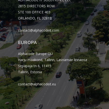
2815 DIRECTORS ROW
STE 100 OFFICE 403
ORLANDO, FL 32819
contact@alphacodeit.com
EUROPA
Alphacode Europe OÜ
Harju maakond, Tallinn, Lasnamäe linnaosa
Sepapaja tn 6, 11415
Tallinn, Estonia
contact@alphacodeit.eu