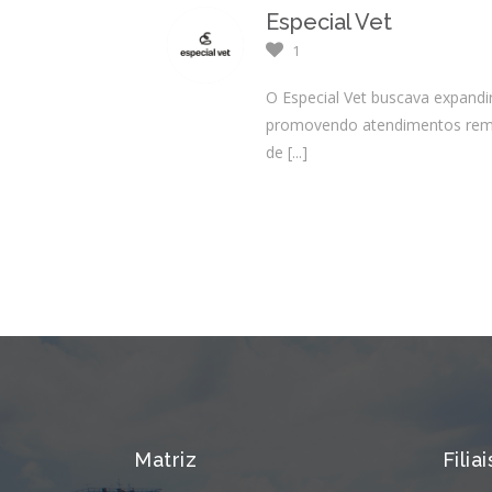
Especial Vet
1
O Especial Vet buscava expandi
promovendo atendimentos remoto
de
[...]
Matriz
Filiai