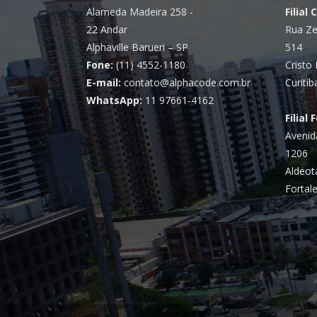
Alameda Madeira 258 -
Filial 
22 Andar
Rua Ze
Alphaville Barueri – SP
514
Fone:
(11) 4552-1180
Cristo 
E-mail:
contato@alphacode.com.br
Curitib
WhatsApp:
11 97661-4162
Filial 
Avenid
1206
Aldeot
Fortale