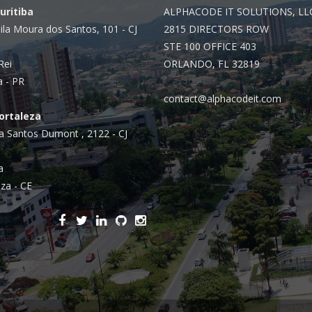
Curitiba
ALPHACODE IT SOLUTIONS, LL
ila Moura dos Santos, 101 - CJ
2815 DIRECTORS ROW
STE 100 OFFICE 403
Rei
ORLANDO, FL 32819
a - PR
contact@alphacodeit.com
Fortaleza
a Santos Dumont , 2122 - CJ
a
za - CE