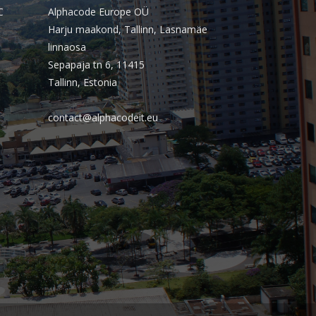
outubro 2025
C
Alphacode Europe OÜ
Harju maakond, Tallinn, Lasnamäe
setembro 2025
linnaosa
agosto 2025
Sepapaja tn 6, 11415
julho 2025
Tallinn, Estonia
junho 2025
contact@alphacodeit.eu
maio 2025
abril 2025
março 2025
fevereiro 2025
janeiro 2025
dezembro 2024
novembro 2024
outubro 2024
setembro 2024