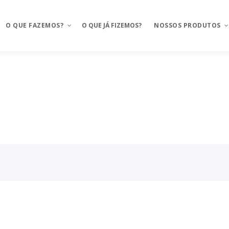
O QUE FAZEMOS?
O QUE JÁ FIZEMOS?
NOSSOS PRODUTOS
Aplicativos móveis
Mosaico
BAAS – Bank As A Service
Mosaico Banking
Integrações
Mosaico Food
Ux Design e Pré-projeto
Anyfood – Integrador d
delivery
Serviços de Cloud
Mosaico Saúde
Chatbot e WhatsApp
Mosaico Logistica
CRM Food
Sustentação de projeto
FMS e Delivery Próprio