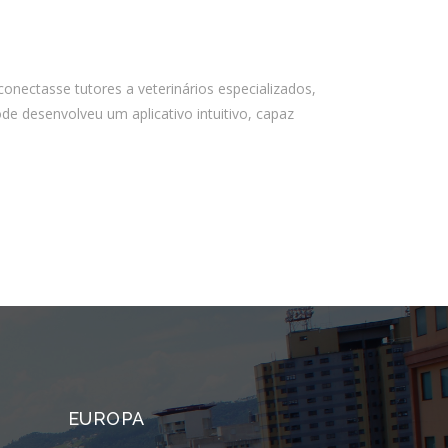
Almeida Junior?
O que é conta escrow e como ela
reduz riscos em operações digitais?
onectasse tutores a veterinários especializados,
e desenvolveu um aplicativo intuitivo, capaz
Comentários
Arquivos
agosto 2026
julho 2026
abril 2026
março 2026
fevereiro 2026
janeiro 2026
EUROPA
novembro 2025