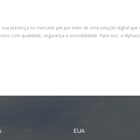
Integrações
Sistemas de gestão
E-commerce
r sua presença no mercado pet por meio de uma solução digital que c
Vtex E-commerce
s com qualidade, segurança e acessibilidade. Para isso, a Alphacod
Sites e PWAs
Alexa Skills
Growth Hacking
IOT
Squad as a Service
Desenvolvimento Sob
Medida
Outsourcing
s
EUA