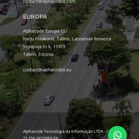
contact@alphacodeit.com
EUROPA
Alphacode Europe OÜ
Harju maakond, Tallinn, Lasnamäe linnaosa
Sepapaja tn 6, 11415
Tallinn, Estonia
contact@alphacodeit.eu
Alphacode Tecnologia da Informação LTDA - CNPJ:
22.156.162/0001-56