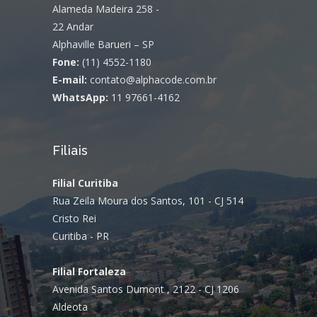
Alameda Madeira 258 -
22 Andar
Alphaville Barueri – SP
Fone:
(11) 4552-1180
E-mail:
contato@alphacode.com.br
WhatsApp:
11 97661-4162
Filiais
Filial Curitiba
Rua Zeila Moura dos Santos, 101 - CJ 514
Cristo Rei
Curitiba - PR
Filial Fortaleza
Avenida Santos Dumont , 2122 - CJ 1206
Aldeota