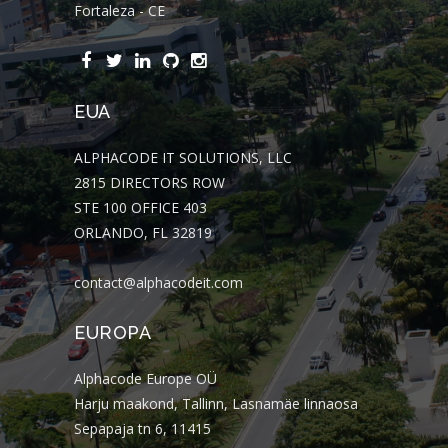
Fortaleza - CE
EUA
ALPHACODE IT SOLUTIONS, LLC
2815 DIRECTORS ROW
STE 100 OFFICE 403
ORLANDO, FL 32819
contact@alphacodeit.com
EUROPA
Alphacode Europe OÜ
Harju maakond, Tallinn, Lasnamäe linnaosa
Sepapaja tn 6, 11415