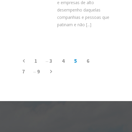
e empresas de alto
desempenho daquelas
companhias e pessoas que
patinam e não
[...]
1
...
3
4
5
6
7
...
9