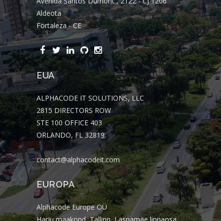
Avenida Santos Dumont , 2122 - CJ 1206
Aldeota
Fortaleza - CE
EUA
ALPHACODE IT SOLUTIONS, LLC
2815 DIRECTORS ROW
STE 100 OFFICE 403
ORLANDO, FL 32819
contact@alphacodeit.com
EUROPA
Alphacode Europe OÜ
Harju maakond, Tallinn, Lasnamäe linnaosa