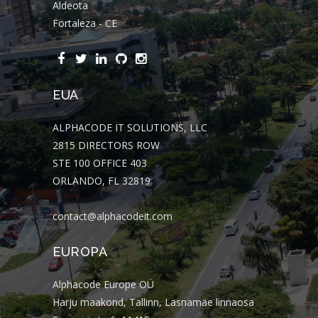
Aldeota
Fortaleza - CE
EUA
ALPHACODE IT SOLUTIONS, LLC
2815 DIRECTORS ROW
STE 100 OFFICE 403
ORLANDO, FL 32819
contact@alphacodeit.com
EUROPA
Alphacode Europe OÜ
Harju maakond, Tallinn, Lasnamäe linnaosa