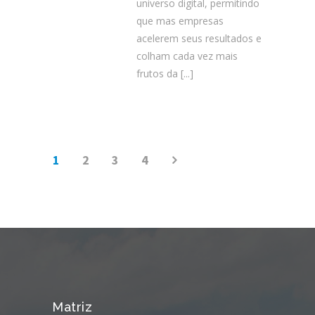
universo digital, permitindo
que mas empresas
acelerem seus resultados e
colham cada vez mais
frutos da
[...]
1
2
3
4
Matriz