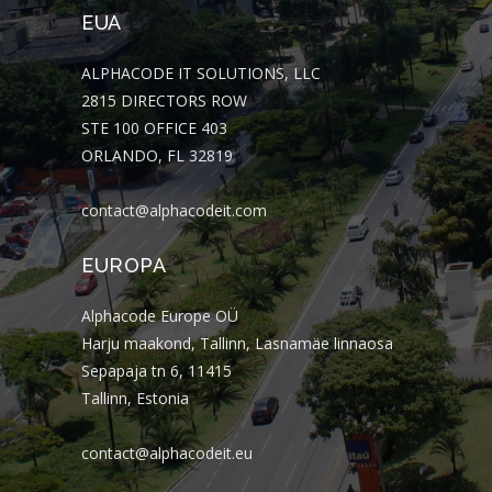
EUA
ALPHACODE IT SOLUTIONS, LLC
2815 DIRECTORS ROW
STE 100 OFFICE 403
ORLANDO, FL 32819
contact@alphacodeit.com
EUROPA
Alphacode Europe OÜ
Harju maakond, Tallinn, Lasnamäe linnaosa
Sepapaja tn 6, 11415
Tallinn, Estonia
contact@alphacodeit.eu