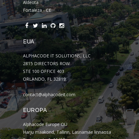
Aldeota
Fortaleza - CE
EUA
ALPHACODE IT SOLUTIONS, LLC
2815 DIRECTORS ROW
STE 100 OFFICE 403
ORLANDO, FL 32819
contact@alphacodeit.com
EUROPA
Alphacode Europe OÜ
Harju maakond, Tallinn, Lasnamäe linnaosa