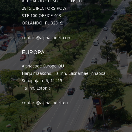
ALPHACODE IT SOLUTIONS, LLC
2815 DIRECTORS ROW
STE 100 OFFICE 403
ORLANDO, FL 32819
contact@alphacodeit.com
EUROPA
Alphacode Europe OÜ
Harju maakond, Tallinn, Lasnamäe linnaosa
Sepapaja tn 6, 11415
Tallinn, Estonia
contact@alphacodeit.eu