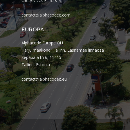
ORLANDO, FL 32819
contact@alphacodeit.com
EUROPA
Alphacode Europe OÜ
Harju maakond, Tallinn, Lasnamäe linnaosa
Sepapaja tn 6, 11415
Tallinn, Estonia
contact@alphacodeit.eu