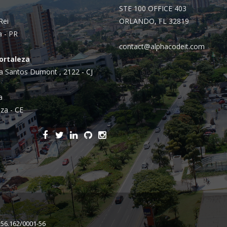
STE 100 OFFICE 403
Rei
ORLANDO, FL 32819
a - PR
contact@alphacodeit.com
Fortaleza
a Santos Dumont , 2122 - CJ
a
za - CE
156.162/0001-56