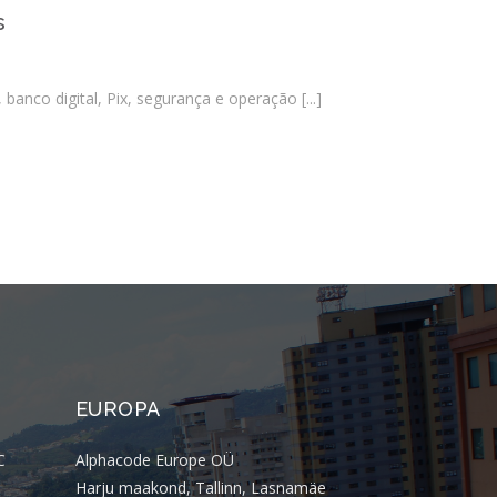
PSTI: Por que essa escolha define a
s
estabilidade da sua operação
financeira
 banco digital, Pix, segurança e operação
[...]
Comentários
Arquivos
agosto 2026
julho 2026
abril 2026
março 2026
EUROPA
fevereiro 2026
janeiro 2026
C
Alphacode Europe OÜ
novembro 2025
Harju maakond, Tallinn, Lasnamäe