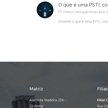
O que é uma PSTI, com
Fintech
,
Inovação Financeira
,
S
Entenda o que é uma PSTI, como 
Matriz
Filiai
Alameda Madeira 258 -
Filial 
22 Andar
Rua Ze