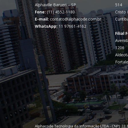
Alphaville Barueri – SP
514
Fone:
(11) 4552-1180
Cristo 
E-mail:
contato@alphacode.com.br
Curitib
WhatsApp:
11 97661-4162
Filial 
Avenid
1206
Aldeot
Fortale
Alphacode Tecnologia da Informação LTDA - CNPJ: 22.