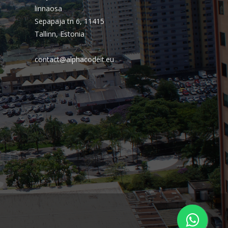
outubro 2025
linnaosa
Sepapaja tn 6, 11415
setembro 2025
Tallinn, Estonia
agosto 2025
julho 2025
contact@alphacodeit.eu
junho 2025
maio 2025
abril 2025
março 2025
fevereiro 2025
janeiro 2025
dezembro 2024
novembro 2024
outubro 2024
setembro 2024