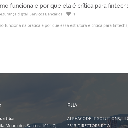
Integrações
o funciona e por que ela é crítica para fintech
Sistemas de gestão
egurança digital
,
Serviços Bancários
1
E-commerce
funciona na prática e por que essa estrutura é crítica para fintechs,
Vtex E-commerce
Sites e PWAs
Alexa Skills
Growth Hacking
IOT
Squad as a Service
Desenvolvimento Sob
Medida
s
EUA
Outsourcing
Curitiba
ALPHACODE IT SOLUTIONS, LL
ila Moura dos Santos, 101 - CJ
2815 DIRECTORS ROW