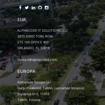
EUA
ALPHACODE IT SOLUTIONS, LLC
2815 DIRECTORS ROW
STE 100 OFFICE 403
ORLANDO, FL 32819
contact@alphacodeit.com
EUROPA
Alphacode Europe OÜ
Harju maakond, Tallinn, Lasnamäe linnaosa
Sepapaja tn 6, 11415
Tallinn, Estonia