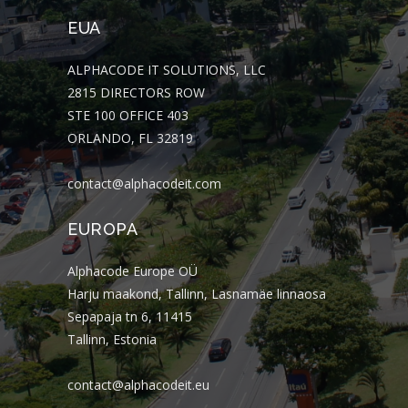
EUA
ALPHACODE IT SOLUTIONS, LLC
2815 DIRECTORS ROW
STE 100 OFFICE 403
ORLANDO, FL 32819
contact@alphacodeit.com
EUROPA
Alphacode Europe OÜ
Harju maakond, Tallinn, Lasnamäe linnaosa
Sepapaja tn 6, 11415
Tallinn, Estonia
contact@alphacodeit.eu