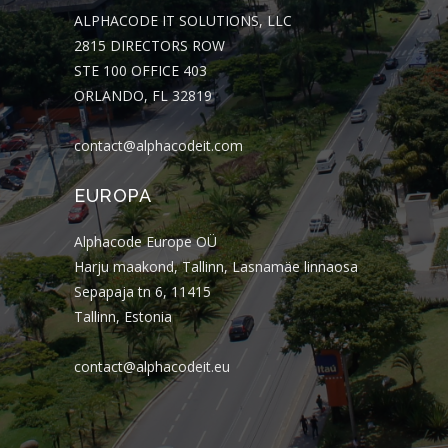
ALPHACODE IT SOLUTIONS, LLC
2815 DIRECTORS ROW
STE 100 OFFICE 403
ORLANDO, FL 32819
contact@alphacodeit.com
EUROPA
Alphacode Europe OÜ
Harju maakond, Tallinn, Lasnamäe linnaosa
Sepapaja tn 6, 11415
Tallinn, Estonia
contact@alphacodeit.eu