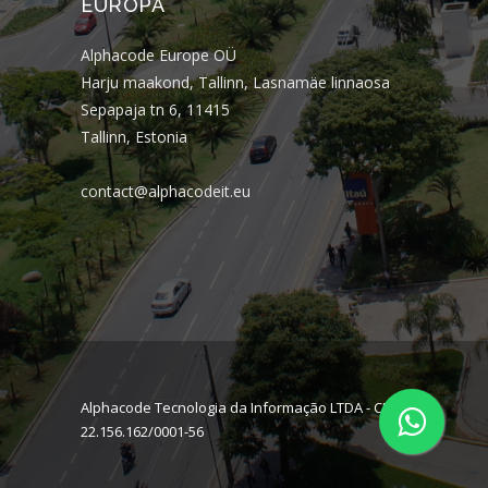
EUROPA
Alphacode Europe OÜ
Harju maakond, Tallinn, Lasnamäe linnaosa
Sepapaja tn 6, 11415
Tallinn, Estonia
contact@alphacodeit.eu
Alphacode Tecnologia da Informação LTDA - CNPJ:
22.156.162/0001-56