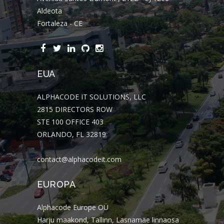
Aldeota
Fortaleza - CE
EUA
ALPHACODE IT SOLUTIONS, LLC
2815 DIRECTORS ROW
STE 100 OFFICE 403
ORLANDO, FL 32819
contact@alphacodeit.com
EUROPA
Alphacode Europe OÜ
Harju maakond, Tallinn, Lasnamäe linnaosa