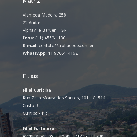
Matriz
Alameda Madeira 258 -
22 Andar
Alphaville Barueri – SP
Fone:
(11) 4552-1180
E-mail:
contato@alphacode.com.br
WhatsApp:
11 97661-4162
Filiais
Filial Curitiba
Rua Zeila Moura dos Santos, 101 - CJ 514
Cristo Rei
Curitiba - PR
Filial Fortaleza
Avenida Santos Dumont , 2122 - CJ 1206