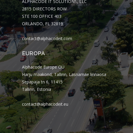
ALPHACODE IT SOLUTIONS, LLC
2815 DIRECTORS ROW
STE 100 OFFICE 403
ORLANDO, FL 32819
contact@alphacodeit.com
EUROPA
Alphacode Europe OÜ
Harju maakond, Tallinn, Lasnamäe linnaosa
Sepapaja tn 6, 11415
Tallinn, Estonia
contact@alphacodeit.eu