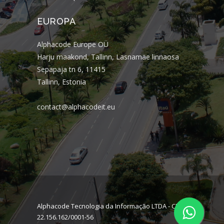
EUROPA
Alphacode Europe OÜ
Harju maakond, Tallinn, Lasnamäe linnaosa
Sepapaja tn 6, 11415
Tallinn, Estonia
contact@alphacodeit.eu
Alphacode Tecnologia da Informação LTDA - CNPJ:
22.156.162/0001-56