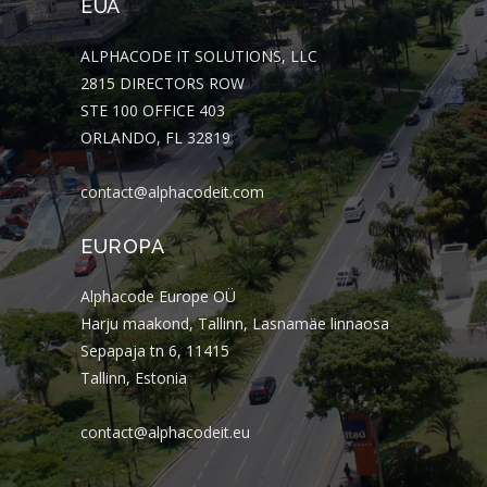
EUA
ALPHACODE IT SOLUTIONS, LLC
2815 DIRECTORS ROW
STE 100 OFFICE 403
ORLANDO, FL 32819
contact@alphacodeit.com
EUROPA
Alphacode Europe OÜ
Harju maakond, Tallinn, Lasnamäe linnaosa
Sepapaja tn 6, 11415
Tallinn, Estonia
contact@alphacodeit.eu