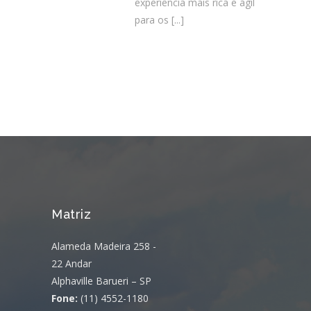
experiência mais rica e ágil
para os
[...]
Matriz
Alameda Madeira 258 -
22 Andar
Alphaville Barueri – SP
Fone:
(11) 4552-1180