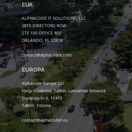
EUA
ALPHACODE IT SOLUTIONS, LLC
2815 DIRECTORS ROW
STE 100 OFFICE 403
ORLANDO, FL 32819
contact@alphacodeit.com
EUROPA
Alphacode Europe OÜ
Harju maakond, Tallinn, Lasnamäe linnaosa
Sepapaja tn 6, 11415
Tallinn, Estonia
contact@alphacodeit.eu