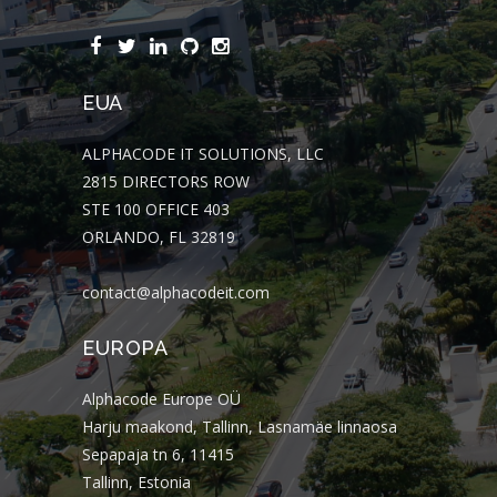
EUA
ALPHACODE IT SOLUTIONS, LLC
2815 DIRECTORS ROW
STE 100 OFFICE 403
ORLANDO, FL 32819
contact@alphacodeit.com
EUROPA
Alphacode Europe OÜ
Harju maakond, Tallinn, Lasnamäe linnaosa
Sepapaja tn 6, 11415
Tallinn, Estonia