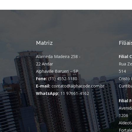
Matriz
Filiai
Alameda Madeira 258 -
Filial 
22 Andar
Rua Ze
Alphaville Barueri – SP
514
Fone:
(11) 4552-1180
Cristo 
E-mail:
contato@alphacode.com.br
Curitib
WhatsApp:
11 97661-4162
Filial 
Avenid
1206
Aldeot
Fortale