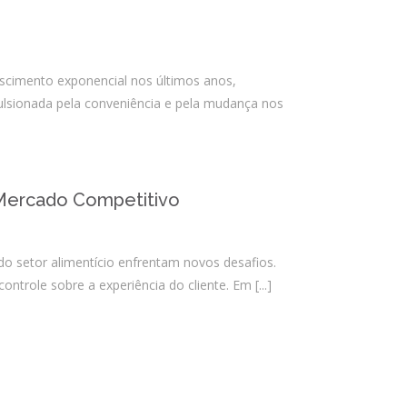
Almeida Junior?
O que é conta escrow e como ela
reduz riscos em operações digitais?
scimento exponencial nos últimos anos,
pulsionada pela conveniência e pela mudança nos
Comentários
Arquivos
o Mercado Competitivo
agosto 2026
julho 2026
o setor alimentício enfrentam novos desafios.
abril 2026
ontrole sobre a experiência do cliente. Em
[...]
março 2026
fevereiro 2026
janeiro 2026
novembro 2025