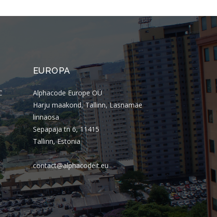
outubro 2025
setembro 2025
agosto 2025
julho 2025
junho 2025
EUROPA
maio 2025
C
Alphacode Europe OÜ
abril 2025
Harju maakond, Tallinn, Lasnamäe
março 2025
linnaosa
fevereiro 2025
Sepapaja tn 6, 11415
Tallinn, Estonia
janeiro 2025
dezembro 2024
contact@alphacodeit.eu
novembro 2024
outubro 2024
setembro 2024