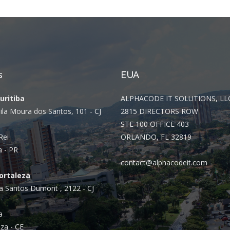
s
EUA
Curitiba
ALPHACODE IT SOLUTIONS, LL
ila Moura dos Santos, 101 - CJ
2815 DIRECTORS ROW
STE 100 OFFICE 403
Rei
ORLANDO, FL 32819
a - PR
contact@alphacodeit.com
Fortaleza
a Santos Dumont , 2122 - CJ
a
za - CE