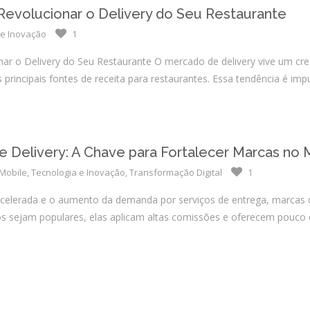
Integrações
volucionar o Delivery do Seu Restaurante
Sistemas de gestão
 e Inovação
1
E-commerce
 o Delivery do Seu Restaurante O mercado de delivery vive um cre
Vtex E-commerce
rincipais fontes de receita para restaurantes. Essa tendência é im
Sites e PWAs
Alexa Skills
de Delivery: A Chave para Fortalecer Marcas n
Growth Hacking
Mobile
,
Tecnologia e Inovação
,
Transformação Digital
1
IOT
celerada e o aumento da demanda por serviços de entrega, marcas d
Squad as a Service
s sejam populares, elas aplicam altas comissões e oferecem pouco c
Desenvolvimento Sob
Medida
Outsourcing