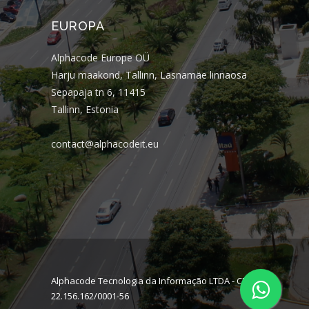
EUROPA
Alphacode Europe OÜ
Harju maakond, Tallinn, Lasnamäe linnaosa
Sepapaja tn 6, 11415
Tallinn, Estonia
contact@alphacodeit.eu
Alphacode Tecnologia da Informação LTDA - CNPJ:
22.156.162/0001-56