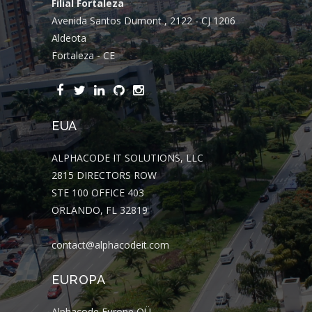
Filial Fortaleza
Avenida Santos Dumont , 2122 - CJ 1206
Aldeota
Fortaleza - CE
EUA
ALPHACODE IT SOLUTIONS, LLC
2815 DIRECTORS ROW
STE 100 OFFICE 403
ORLANDO, FL 32819
contact@alphacodeit.com
EUROPA
Alphacode Europe OÜ