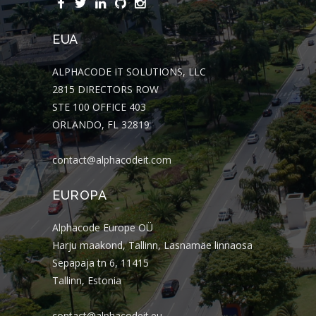
EUA
ALPHACODE IT SOLUTIONS, LLC
2815 DIRECTORS ROW
STE 100 OFFICE 403
ORLANDO, FL 32819
contact@alphacodeit.com
EUROPA
Alphacode Europe OÜ
Harju maakond, Tallinn, Lasnamäe linnaosa
Sepapaja tn 6, 11415
Tallinn, Estonia
contact@alphacodeit.eu