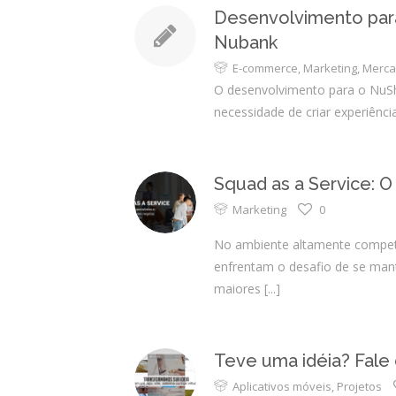
Desenvolvimento para
Nubank
E-commerce
,
Marketing
,
Merc
O desenvolvimento para o NuSh
necessidade de criar experiênci
Squad as a Service: 
Marketing
0
No ambiente altamente competi
enfrentam o desafio de se mant
maiores
[...]
Teve uma idéia? Fale
Aplicativos móveis
,
Projetos