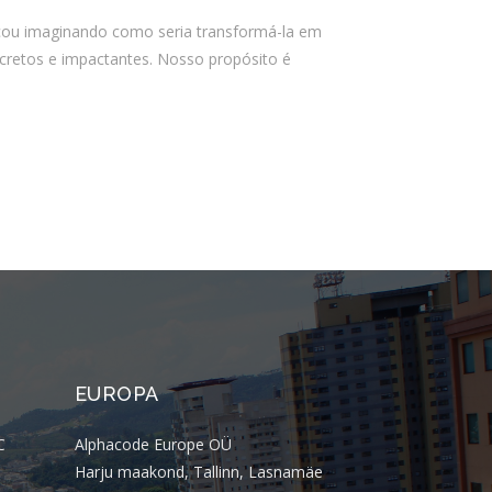
outubro 2025
icou imaginando como seria transformá-la em
setembro 2025
cretos e impactantes. Nosso propósito é
agosto 2025
julho 2025
junho 2025
maio 2025
abril 2025
março 2025
fevereiro 2025
janeiro 2025
dezembro 2024
novembro 2024
EUROPA
outubro 2024
C
Alphacode Europe OÜ
setembro 2024
Harju maakond, Tallinn, Lasnamäe