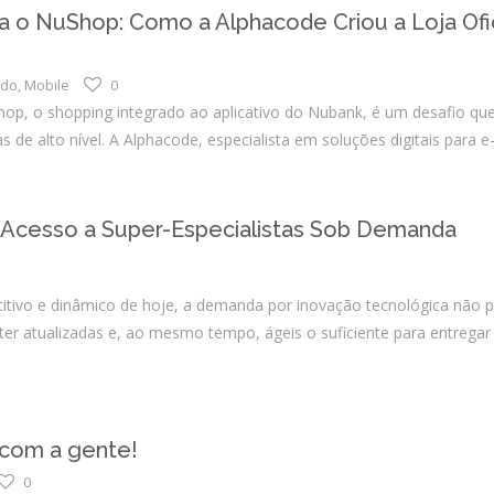
Integrações
 o NuShop: Como a Alphacode Criou a Loja Ofic
Sistemas de gestão
E-commerce
ado
,
Mobile
0
op, o shopping integrado ao aplicativo do Nubank, é um desafio qu
Vtex E-commerce
as de alto nível. A Alphacode, especialista em soluções digitais pa
Sites e PWAs
Alexa Skills
O Acesso a Super-Especialistas Sob Demanda
Growth Hacking
IOT
tivo e dinâmico de hoje, a demanda por inovação tecnológica não 
er atualizadas e, ao mesmo tempo, ágeis o suficiente para entregar
Squad as a Service
Desenvolvimento Sob
Medida
 com a gente!
Outsourcing
0