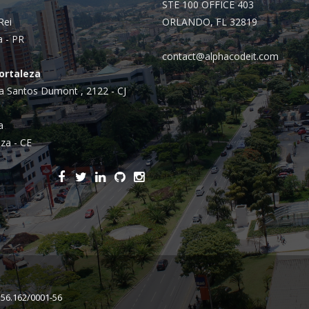
STE 100 OFFICE 403
Rei
ORLANDO, FL 32819
a - PR
contact@alphacodeit.com
Fortaleza
a Santos Dumont , 2122 - CJ
a
za - CE
156.162/0001-56