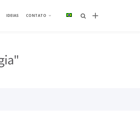
IDEIAS
CONTATO
Posts recentes
Sobre Nós
gia"
Spoleto aposta em experiência e
Área restrita
relacionamento com a campanha
“Apaixonados por Queijo”
Fale conosco
Por que o canal próprio de delivery se
e
Seja um parceiro
tornou um ativo estratégico para
redes de restaurantes?
Trabalhe conosco
Quem criou o novo site da Taco Bell
Brasil? Descubra como o projeto foi
desenvolvido
s
Quem criou o aplicativo AJFans da