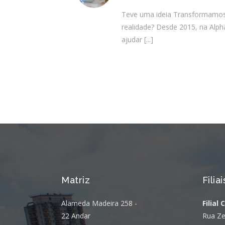
Teve uma ideia Transformamos I
realidade? Desde 2015, na Alp
ajudar
[...]
Matriz
Filiai
Alameda Madeira 258 -
Filial 
22 Andar
Rua Ze