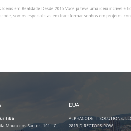
deias em Realidade Desde 2015 Você já teve uma ideia incrível e f
hacode, somos especialistas em transformar sonhos em projetos con
s
EUA
Curitiba
ALPHACODE IT SOLUTIONS, LL
ila Moura dos Santos, 101 - CJ
2815 DIRECTORS ROW