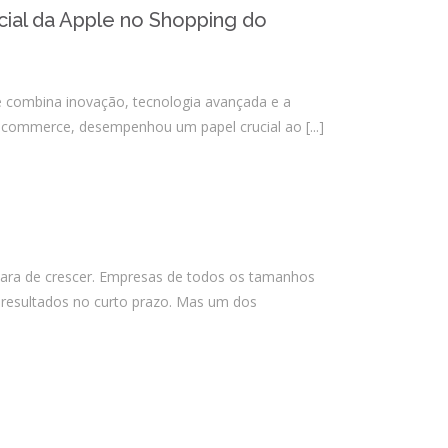
Almeida Junior?
ial da Apple no Shopping do
O que é conta escrow e como ela
reduz riscos em operações digitais?
e combina inovação, tecnologia avançada e a
ra e-commerce, desempenhou um papel crucial ao
[...]
Comentários
Arquivos
agosto 2026
para de crescer. Empresas de todos os tamanhos
julho 2026
 resultados no curto prazo. Mas um dos
abril 2026
março 2026
fevereiro 2026
janeiro 2026
novembro 2025