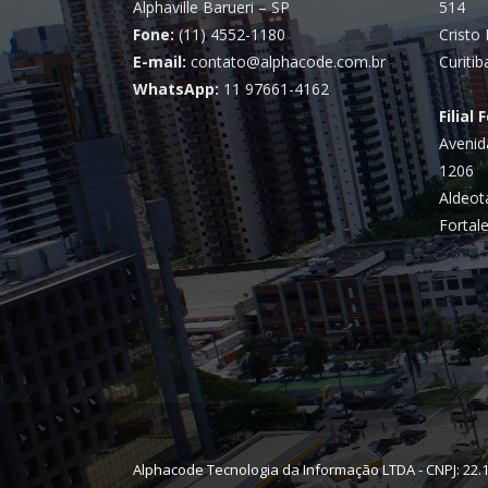
Alphaville Barueri – SP
514
Fone:
(11) 4552-1180
Cristo 
E-mail:
contato@alphacode.com.br
Curitib
WhatsApp:
11 97661-4162
Filial 
Avenid
1206
Aldeot
Fortale
Alphacode Tecnologia da Informação LTDA - CNPJ: 22.