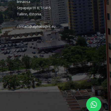
agosto 2024
linnaosa
Sepapaja tn 6, 11415
julho 2024
Tallinn, Estonia
junho 2024
abril 2024
contact@alphacodeit.eu
novembro 2023
outubro 2023
agosto 2023
junho 2023
maio 2023
março 2023
janeiro 2023
novembro 2022
outubro 2022
setembro 2022
agosto 2021