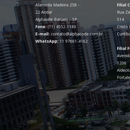
Alameda Madeira 258 -
Filial 
22 Andar
Rua Ze
Alphaville Barueri – SP
514
Fone:
(11) 4552-1180
Cristo 
E-mail:
contato@alphacode.com.br
Curitib
WhatsApp:
11 97661-4162
Filial 
Avenid
1206
Aldeot
Fortale