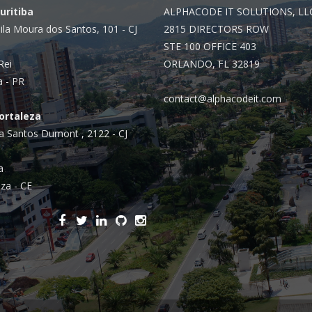
Curitiba
ALPHACODE IT SOLUTIONS, LL
ila Moura dos Santos, 101 - CJ
2815 DIRECTORS ROW
STE 100 OFFICE 403
Rei
ORLANDO, FL 32819
a - PR
contact@alphacodeit.com
Fortaleza
a Santos Dumont , 2122 - CJ
a
za - CE