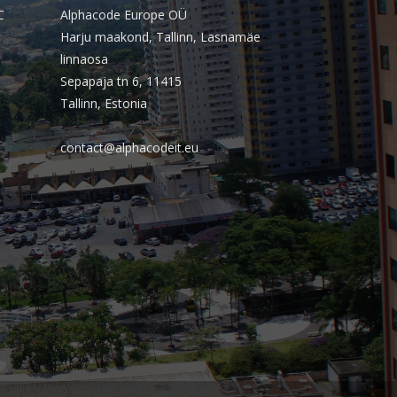
outubro 2025
C
Alphacode Europe OÜ
Harju maakond, Tallinn, Lasnamäe
setembro 2025
linnaosa
agosto 2025
Sepapaja tn 6, 11415
julho 2025
Tallinn, Estonia
junho 2025
contact@alphacodeit.eu
maio 2025
abril 2025
março 2025
fevereiro 2025
janeiro 2025
dezembro 2024
novembro 2024
outubro 2024
setembro 2024