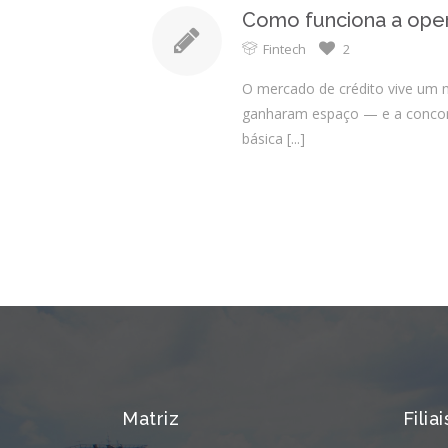
Como funciona a oper
Fintech
2
O mercado de crédito vive um 
ganharam espaço — e a concorrê
básica
[...]
Matriz
Filiai