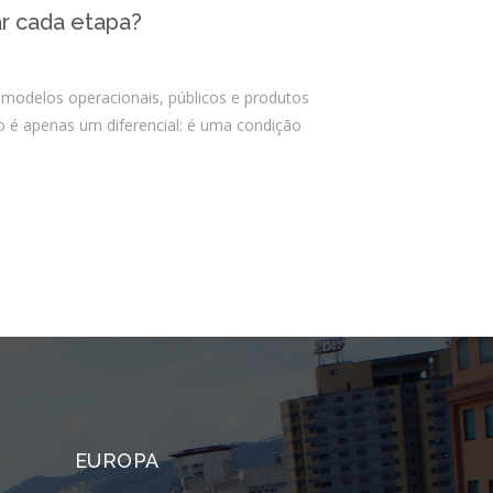
PSTI: Por que essa escolha define a
r cada etapa?
estabilidade da sua operação
financeira
modelos operacionais, públicos e produtos
o é apenas um diferencial: é uma condição
Comentários
Arquivos
agosto 2026
julho 2026
abril 2026
março 2026
fevereiro 2026
janeiro 2026
EUROPA
novembro 2025