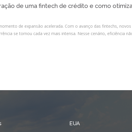
Integrações
ação de uma fintech de crédito e como otimiza
Sistemas de gestão
E-commerce
momento de expansão acelerada. Com o avanço das fintechs, novos 
Vtex E-commerce
ncia se tornou cada vez mais intensa. Nesse cenário, eficiência nã
Sites e PWAs
Alexa Skills
Growth Hacking
IOT
Squad as a Service
Desenvolvimento Sob
Medida
Outsourcing
s
EUA