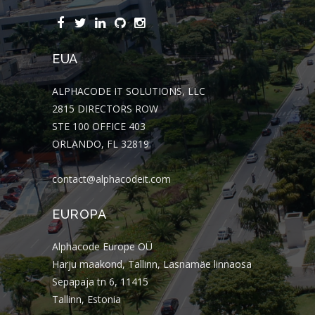
EUA
ALPHACODE IT SOLUTIONS, LLC
2815 DIRECTORS ROW
STE 100 OFFICE 403
ORLANDO, FL 32819
contact@alphacodeit.com
EUROPA
Alphacode Europe OÜ
Harju maakond, Tallinn, Lasnamäe linnaosa
Sepapaja tn 6, 11415
Tallinn, Estonia