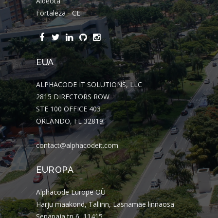
Aldeota
Fortaleza - CE
EUA
ALPHACODE IT SOLUTIONS, LLC
2815 DIRECTORS ROW
STE 100 OFFICE 403
ORLANDO, FL 32819
contact@alphacodeit.com
EUROPA
Alphacode Europe OÜ
Harju maakond, Tallinn, Lasnamäe linnaosa
Sepapaja tn 6, 11415