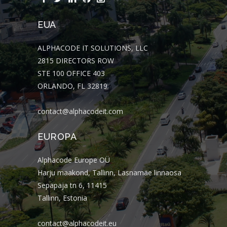
EUA
ALPHACODE IT SOLUTIONS, LLC
2815 DIRECTORS ROW
STE 100 OFFICE 403
ORLANDO, FL 32819
contact@alphacodeit.com
EUROPA
Alphacode Europe OÜ
Harju maakond, Tallinn, Lasnamäe linnaosa
Sepapaja tn 6, 11415
Tallinn, Estonia
contact@alphacodeit.eu