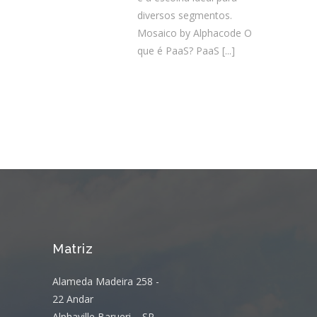
diversos segmentos.
Mosaico by Alphacode O
que é PaaS? PaaS
[...]
Matriz
Alameda Madeira 258 -
22 Andar
Alphaville Barueri – SP