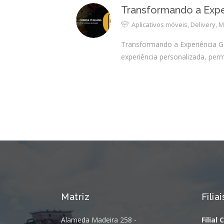
Transformando a Expe
Aplicativos móveis
,
Delivery
,
M
Transformando a Experiência G
experiência personalizada, perm
Matriz
Filiai
Alameda Madeira 258 -
Filial 