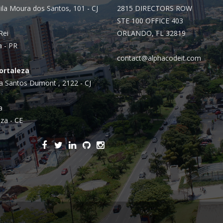
ila Moura dos Santos, 101 - CJ
2815 DIRECTORS ROW
STE 100 OFFICE 403
Rei
ORLANDO, FL 32819
a - PR
contact@alphacodeit.com
Fortaleza
a Santos Dumont , 2122 - CJ
a
za - CE