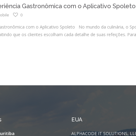
Integrações
riência Gastronômica com o Aplicativo Spoleto
Sistemas de gestão
obile
0
E-commerce
astronômica com o Aplicativo Spoleto No mundo da culinária, o Spo
Vtex E-commerce
itindo que os clientes escolham cada detalhe de suas refeições. Para 
Sites e PWAs
Alexa Skills
Growth Hacking
IOT
Squad as a Service
Desenvolvimento Sob
Medida
s
EUA
Outsourcing
Curitiba
ALPHACODE IT SOLUTIONS, LL