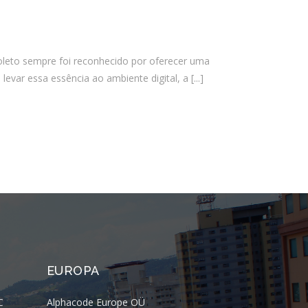
Almeida Junior?
O que é conta escrow e como ela
reduz riscos em operações digitais?
leto sempre foi reconhecido por oferecer uma
levar essa essência ao ambiente digital, a
[...]
Comentários
Arquivos
agosto 2026
julho 2026
abril 2026
março 2026
fevereiro 2026
EUROPA
janeiro 2026
novembro 2025
C
Alphacode Europe OÜ