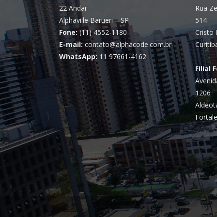
22 Andar
Rua Ze
Alphaville Barueri – SP
514
Fone:
(11) 4552-1180
Cristo 
E-mail:
contato@alphacode.com.br
Curitib
WhatsApp:
11 97661-4162
Filial 
Avenid
1206
Aldeot
Fortale