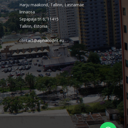
outubro 2025
Harju maakond, Tallinn, Lasnamäe
linnaosa
setembro 2025
Sepapaja tn 6, 11415
agosto 2025
Tallinn, Estonia
julho 2025
junho 2025
contact@alphacodeit.eu
maio 2025
abril 2025
março 2025
fevereiro 2025
janeiro 2025
dezembro 2024
novembro 2024
outubro 2024
setembro 2024