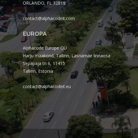
ORLANDO, FL 32819
contact@alphacodeit.com
EUROPA
Alphacode Europe OÜ
Harju maakond, Tallinn, Lasnamäe linnaosa
Sepapaja tn 6, 11415
Tallinn, Estonia
contact@alphacodeit.eu